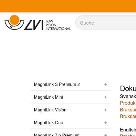
Suche
Suche
MagniLink S Premium 2
Doku
Svensk
MagniLink Mini
Produk
Bruksan
MagniLink Vision
Bruksan
MagniLink One
Englis
MagniLink Zip Premium