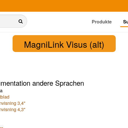
Produkte
S
MagniLink Visus (alt)
mentation andere Sprachen
a
tblad
visning 3,4"
visning 4,3"
h