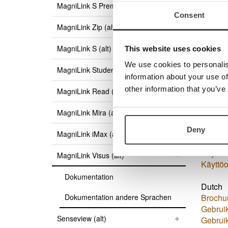
MagniLink S Premium (alt)
Mode d'
Consent
MagniLink Zip (alt)
Danish
Brochu
MagniLink S (alt)
This website uses cookies
Manual
Manual
We use cookies to personalis
MagniLink Student (alt)
information about your use of
Norweg
other information that you’ve
MagniLink Read (alt)
Manual
Manual
MagniLink Mira (alt)
Finnish
Deny
MagniLink iMax (alt)
Esite (p
Käyttöo
MagniLink Visus (alt)
Käyttöo
Dokumentation
Dutch
Dokumentation andere Sprachen
Brochu
Gebruik
Senseview (alt)
Gebruik