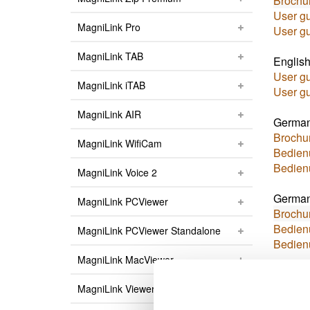
Brochu
User gu
MagniLink Pro
User gu
MagniLink TAB
English
User gu
MagniLink iTAB
User gu
MagniLink AIR
Germa
Brochu
MagniLink WifiCam
Bedien
Bedien
MagniLink Voice 2
German
MagniLink PCViewer
Brochu
Bedien
MagniLink PCViewer Standalone
Bedien
MagniLink MacViewer
French 
MagniLink Viewer
Brochu
Mode d'