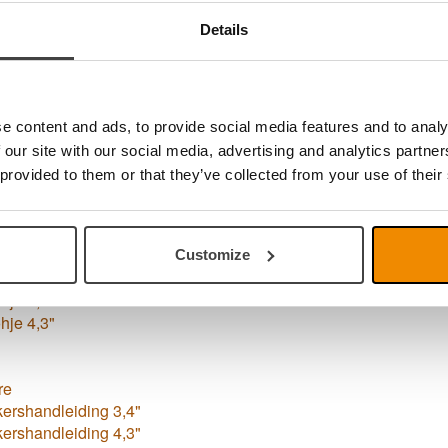
emploi 4,3"
Details
re
 3,4"
 4,3"
e content and ads, to provide social media features and to analy
 our site with our social media, advertising and analytics partn
ian
 provided to them or that they’ve collected from your use of their
 3,4"
 4,3"
Customize
df)
hje 3,4"
hje 4,3"
re
ershandleiding 3,4"
ershandleiding 4,3"