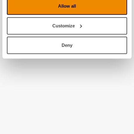
Allow all
MagniLink AIR
School,
MagniLink S-
FHD
Customize
Deny