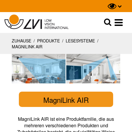
Suche
Suche
ZUHAUSE
/
PRODUKTE
/
LESESYSTEME
/
MAGNILINK AIR
MagniLink AIR
MagniLink AIR ist eine Produktfamilie, die aus
mehreren verschiedenen Produkten und
Zubehörteilen besteht, die auf vielfältige Weise