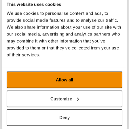
This website uses cookies
We use cookies to personalise content and ads, to
provide social media features and to analyse our traffic.
einloggen
We also share information about your use of our site with
our social media, advertising and analytics partners who
In Dealer Zone stehen weitere Information für
may combine it with other information that you’ve
Händler zur Verfügung. Kontakt
provided to them or that they’ve collected from your use
info@lvideutschland.de
um ein Passwort zu
of their services.
erhalten.
Allow all
Customize
Deny