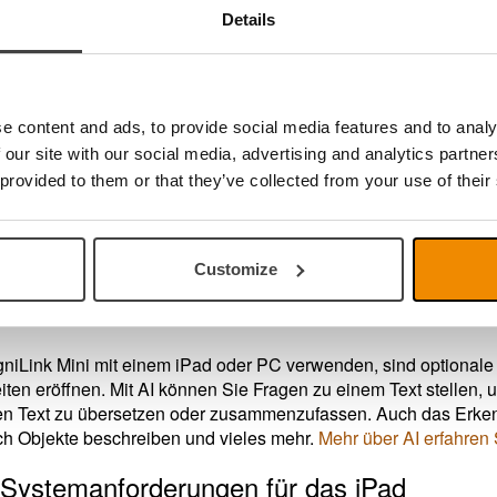
Details
Mini mit einem PC zu nutzen, verwenden Sie die
MagniLink T
Speech) in der Software enthalten
e content and ads, to provide social media features and to analy
peech) ist in der
MagniLink TABViewer
und
MagniLink Viewer
 our site with our social media, advertising and analytics partn
xt in Sprache umwandeln. Sie können wählen, wie der Text darg
Bildmodus", "Bild und Wort" und "Bild und Zeile". Sie können d
 provided to them or that they’ve collected from your use of their
uhören. Wenn Sie während des Vorlesens von Text visuell auf 
ähigkeit verbessert. Die Software erkennt die im Text verwende
er Text kann auch gespeichert und in einem Bearbeitungsprog
Customize
iLink Mini mit einem iPad oder PC verwenden, sind optionale 
iten eröffnen. Mit AI können Sie Fragen zu einem Text stellen,
den Text zu übersetzen oder zusammenzufassen. Auch das Erken
ch Objekte beschreiben und vieles mehr.
Mehr über AI erfahren S
 Systemanforderungen für das iPad