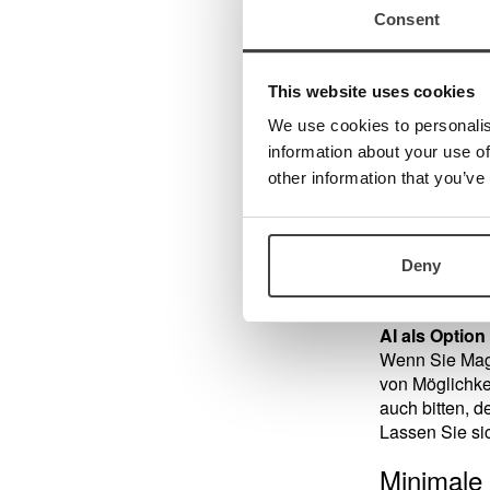
Consent
Um MagniLink 
Viewer
.
This website uses cookies
TTS (Text to 
We use cookies to personalis
TTS (Text To S
information about your use of
gedruckten Te
"Wortmodus", "
other information that you’ve
während Sie z
und die Merkf
Sprache an. D
Deny
werden.
AI als Option
Wenn Sie Magn
von Möglichke
auch bitten, 
Lassen Sie si
Minimale