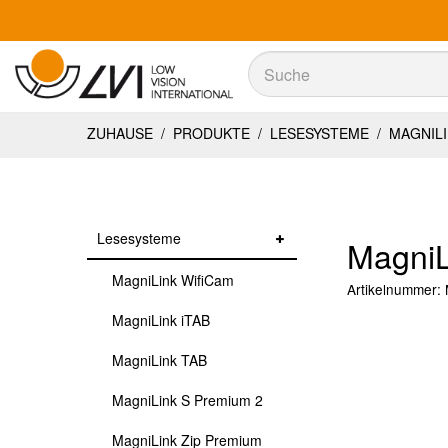
Suche
Suche
ZUHAUSE
/
PRODUKTE
/
LESESYSTEME
/
MAGNILI
Lesesysteme
MagniL
MagniLink WifiCam
Artikelnummer:
MagniLink iTAB
MagniLink TAB
MagniLink S Premium 2
MagniLink Zip Premium