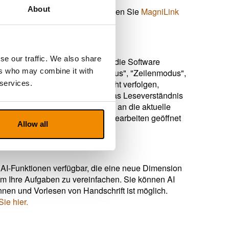
About
ABViewer
. Für das iPad verwenden Sie
MagniLink
se our traffic. We also share
Software enthalten. Damit kann die Software
ers who may combine it with
estellt werden soll: "Seitenmodus", "Zeilenmodus",
en Text auf dem Bildschirm leicht verfolgen,
 services.
dem Bildschirm mitlesen, wird das Leseverständnis
te Sprache und passt die Stimme an die aktuelle
ramm zum Korrekturlesen oder Bearbeiten geöffnet
Allow all
AI-Funktionen verfügbar, die eine neue Dimension
 um Ihre Aufgaben zu vereinfachen. Sie können AI
nen und Vorlesen von Handschrift ist möglich.
ie hier.