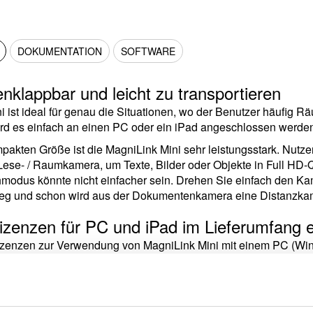
DOKUMENTATION
SOFTWARE
lappbar und leicht zu transportieren
i ist ideal für genau die Situationen, wo der Benutzer häufig 
d es einfach an einen PC oder ein iPad angeschlossen werden 
ompakten Größe ist die MagniLink Mini sehr leistungsstark. Nut
Lese- / Raumkamera, um Texte, Bilder oder Objekte in Full HD-
modus könnte nicht einfacher sein. Drehen Sie einfach den K
eg und schon wird aus der Dokumentenkamera eine Distanzka
izenzen für PC und iPad im Lieferumfang e
izenzen zur Verwendung von MagniLink Mini mit einem PC (Wind
ese Software steuert alle Funktionen des Kamerasystems wie Ver
die Möglichkeit, Bilder zu speichern, Videos aufzuzeichnen, Te
instellungen für ein optimales Erlebnis vorzunehmen. Diese int
beitsplatz und zu Hause!