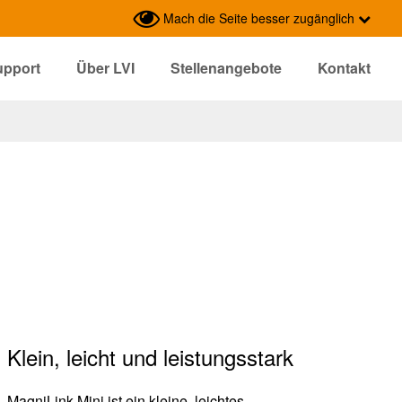
Mach die Seite besser zugänglich
upport
Über LVI
Stellenangebote
Kontakt
Klein, leicht und leistungsstark
MagniLink Mini ist ein kleine, leichtes