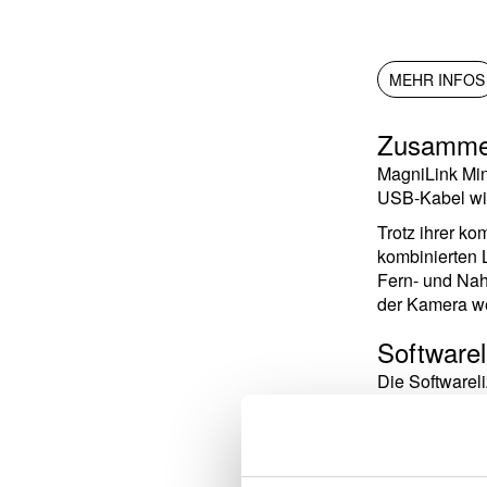
MEHR INFOS
Zusammenk
MagniLink Min
USB-Kabel wir
Trotz ihrer k
kombinierten 
Fern- und Nah
der Kamera w
Softwarel
Die Softwarel
enthalten. Di
dem Benutzer 
individuelle E
Schule, am Ar